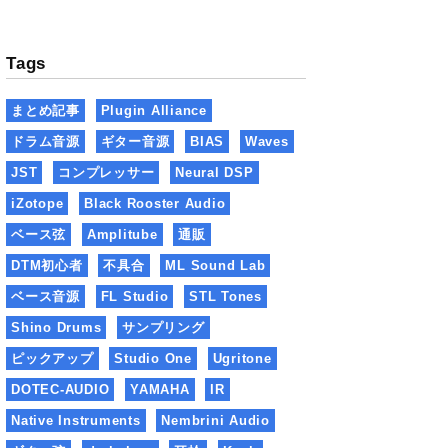
Tags
まとめ記事
Plugin Alliance
ドラム音源
ギター音源
BIAS
Waves
JST
コンプレッサー
Neural DSP
iZotope
Black Rooster Audio
ベース弦
Amplitube
通販
DTM初心者
不具合
ML Sound Lab
ベース音源
FL Studio
STL Tones
Shino Drums
サンプリング
ピックアップ
Studio One
Ugritone
DOTEC-AUDIO
YAMAHA
IR
Native Instruments
Nembrini Audio