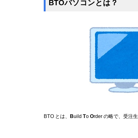
BTOパソコンとは？
BTO とは、
B
uild
T
o
O
rder の略で、受