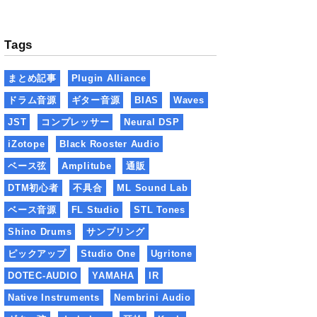
Tags
まとめ記事
Plugin Alliance
ドラム音源
ギター音源
BIAS
Waves
JST
コンプレッサー
Neural DSP
iZotope
Black Rooster Audio
ベース弦
Amplitube
通販
DTM初心者
不具合
ML Sound Lab
ベース音源
FL Studio
STL Tones
Shino Drums
サンプリング
ピックアップ
Studio One
Ugritone
DOTEC-AUDIO
YAMAHA
IR
Native Instruments
Nembrini Audio