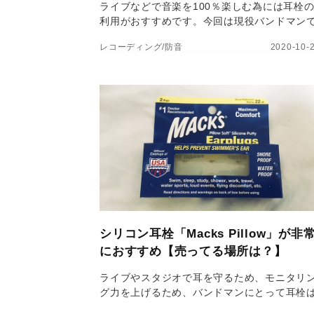
ライブなどで音楽を100％楽しむ為には耳栓
利用がおすすめです。今回は現役バンドマン
ある私が耳栓をすることの意味やメリットを
レコーディング/防音
2020-10-
説します。また、おすすめの耳栓についても
介します。
シリコン耳栓「Macks Pillow」が非
におすすめ【売ってる場所は？】
ライブやスタジオで耳を守るため、モニタリ
グ力を上げるため、バンドマンにとって耳栓
有意義なアイテムです。今回はシリコン粘土