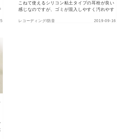
の
こねて使えるシリコン粘土タイプの耳栓が良い
で
感じなのですが、ゴミが混入しやすく汚れやす
解
い点は気になっていました。綺麗に洗う方法は
25
レコーディング/防音
2019-09-16
紹
ないかと思って試してみた所、良いやり方を見
つけましたので紹介します。
常
ン
は
型