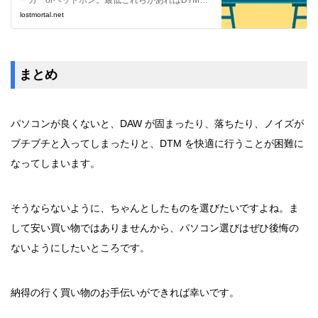
ーカーorヘッドホン。最低これらがあればDTMが
出来ます。しかし環境構築にあたって実質必要に
lostmortal.net
なってくる PC 周辺機器がいくつかあります。
まとめ
パソコンが良くないと、DAW が固まったり、落ちたり、ノイズが
ブチブチと入ってしまったりと、DTM を快適に行うことが困難に
なってしまいます。
そうならないように、ちゃんとしたものを選びたいですよね。ま
して安い買い物ではありませんから、パソコン選びはぜひ後悔の
ないようにしたいところです。
納得の行く買い物のお手伝いができれば幸いです。