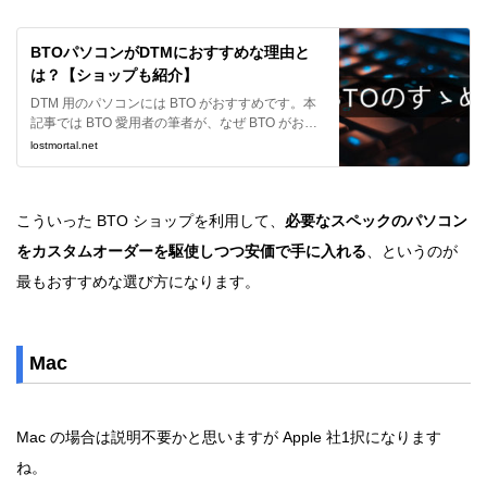
BTOパソコンがDTMにおすすめな理由と
は？【ショップも紹介】
DTM 用のパソコンには BTO がおすすめです。本
記事では BTO 愛用者の筆者が、なぜ BTO がおす
すめなのか、具体的にどういうショップやマシン
lostmortal.net
が良いのかを解説させて頂きます。
こういった BTO ショップを利用して、
必要なスペックのパソコン
をカスタムオーダーを駆使しつつ安価で手に入れる
、というのが
最もおすすめな選び方になります。
Mac
Mac の場合は説明不要かと思いますが Apple 社1択になります
ね。