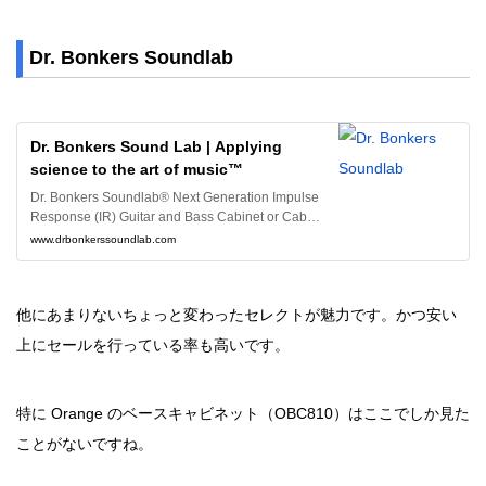
Dr. Bonkers Soundlab
Dr. Bonkers Sound Lab | Applying
science to the art of music™
Dr. Bonkers Soundlab® Next Generation Impulse
Response (IR) Guitar and Bass Cabinet or Cabs fi
les in WAV and Fractal Audio Systems formats for
www.drbonkerssoundlab.com
sale
他にあまりないちょっと変わったセレクトが魅力です。かつ安い
上にセールを行っている率も高いです。
特に Orange のベースキャビネット（OBC810）はここでしか見た
ことがないですね。