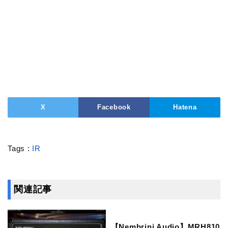
X
Facebook
Hatena
Tags :
IR
関連記事
【Nembrini Audio】MRH810