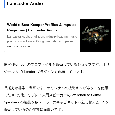
Lancaster Audio
World’s Best Kemper Profiles & Impulse
Respones | Lancaster Audio
Lancaster Audio engineers industry leading music
production software. Our guitar cabinet impulse re
sponses and Kemper amp profiles have received
lancasteraudio.com
critical acclaim and are featured in the studios and
on the stages of top producers and recording artist
s worldwide.
IR や Kemper のプロファイルを販売しているショップです。オリ
ジナルの IR Loader プラグインも配布しています。
品揃えが非常に豊富です。オリジナルの改造キャビネットを使用
した IR の他、リプレイス用スピーカーの Warehouse Guitar
Speakers の製品を各メーカーのキャビネットへ差し替えた IR を
販売しているのが非常に面白いです。