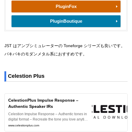
PluginFox
PluginBoutique
JST はアンプシミュレーターの Toneforge シリーズも良いです。
バキバキのモダンメタル系におすすめです。
Celestion Plus
CelestionPlus Impulse Response –
Authentic Speaker IRs
Celestion Impulse Response – Authentic tones in
digital format – Recreate the tone you love anytim
e, anywhere, with our professionally recorded IRs.
www.celestionplus.com