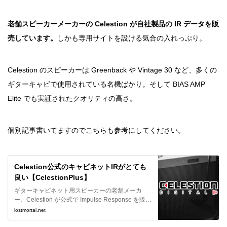
老舗スピーカーメーカーの Celestion が自社製品の IR データを販
売しています。
しかも専用サイトを設ける気合の入れっぷり。
Celestion のスピーカーは Greenback や Vintage 30 など、多くの
ギターキャビで使用されている名機ばかり。そして BIAS AMP
Elite でも実証されたクオリティの高さ。
個別記事書いてますのでこちらも参考にしてください。
Celestion公式のキャビネットIRがとても
良い【CelestionPlus】
ギターキャビネット用スピーカーの老舗メーカ
ー、Celestion が公式で Impulse Response を販売
しているのは以前ご紹介した通り。これ、買って
lostmortal.net
みたのですがメチャメチャ良かったです。もうキ