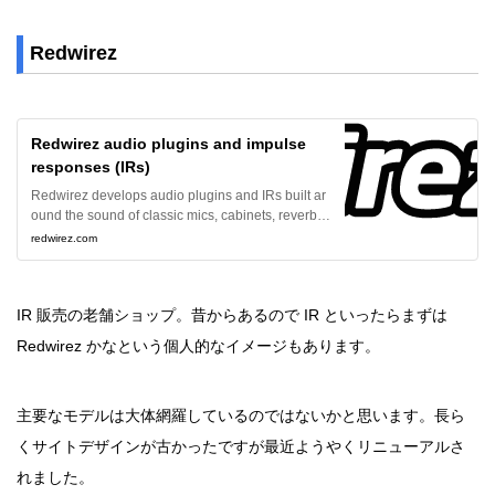
ャビシミュには戻れないかも…？
Redwirez
Redwirez audio plugins and impulse
responses (IRs)
Redwirez develops audio plugins and IRs built ar
ound the sound of classic mics, cabinets, reverb a
nd EQ. We capture the essence of the world’s mos
redwirez.com
t well-loved gear, in the box.
IR 販売の老舗ショップ。昔からあるので IR といったらまずは
Redwirez かなという個人的なイメージもあります。
主要なモデルは大体網羅しているのではないかと思います。長ら
くサイトデザインが古かったですが最近ようやくリニューアルさ
れました。