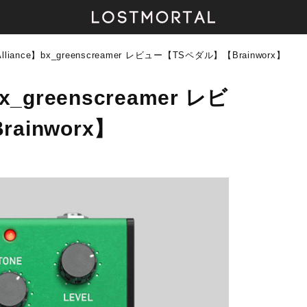
 Alliance】bx_greenscreamer レビュー【TSペダル】【Brainworx】
bx_greenscreamer レビ
ainworx】