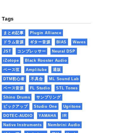
Tags
まとめ記事
Plugin Alliance
ドラム音源
ギター音源
BIAS
Waves
JST
コンプレッサー
Neural DSP
iZotope
Black Rooster Audio
ベース弦
Amplitube
通販
DTM初心者
不具合
ML Sound Lab
ベース音源
FL Studio
STL Tones
Shino Drums
サンプリング
ピックアップ
Studio One
Ugritone
DOTEC-AUDIO
YAMAHA
IR
Native Instruments
Nembrini Audio