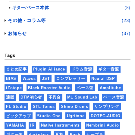
ギター/ベース本体
(8)
その他・コラム等
(23)
お知らせ
(37)
Tags
まとめ記事
Plugin Alliance
ドラム音源
ギター音源
BIAS
Waves
JST
コンプレッサー
Neural DSP
iZotope
Black Rooster Audio
ベース弦
Amplitube
通販
DTM初心者
不具合
ML Sound Lab
ベース音源
FL Studio
STL Tones
Shino Drums
サンプリング
ピックアップ
Studio One
Ugritone
DOTEC-AUDIO
YAMAHA
IR
Native Instruments
Nembrini Audio
ギター弦
darkglass
耳栓
Kush
ケーブル