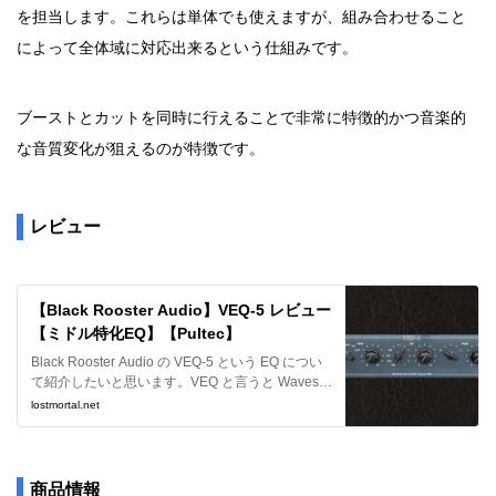
を担当します。これらは単体でも使えますが、組み合わせること
によって全体域に対応出来るという仕組みです。
ブーストとカットを同時に行えることで非常に特徴的かつ音楽的
な音質変化が狙えるのが特徴です。
レビュー
【Black Rooster Audio】VEQ-5 レビュー
【ミドル特化EQ】【Pultec】
Black Rooster Audio の VEQ-5 という EQ につい
て紹介したいと思います。VEQ と言うと Waves
のものが浮かびますがこちらは Pultec のエミュレ
lostmortal.net
ートとなり色々全く別物です。
商品情報