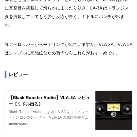
に真空管を搭載して滑らかにまったり効き、LA-3A はトランジス
タを搭載していてもう少し反応が早く、ミドルにパンチが出ま
す。
各デベロッパーからモデリングが出ていますが、VLA-2A、VLA-3A
はシンプルに高品位なため買うならこれらがおすすめです。
レビュー
【Black Rooster Audio】VLA-3A レビュ
ー【ミドル出る】
Black Rooster Audio による LA-3A をエミュレー
トしたコンプレッサー、VLA-3A の感想を書きた
いと思います。意外と幅広いソースに使えてオス
lostmortal.net
スメです。