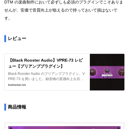
DTM の楽曲制作において必ずしも必須のプラグインでこそありま
せんが、安価で音質向上が狙えるので持っておいて損はないで
す。
レビュー
【Black Rooster Audio】VPRE-73 レビ
ュー【プリアンププラグイン】
Black Rooster Audio のプリアンププラグイン、V
PRE-73 を買いました。録音物の質感向上を目論
んでの購入ですが、使ってみた感想をレビューし
lostmortal.net
たいと思います。
商品情報