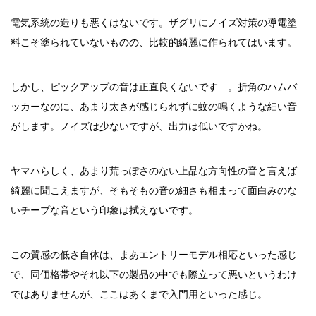
電気系統の造りも悪くはないです。ザグリにノイズ対策の導電塗
料こそ塗られていないものの、比較的綺麗に作られてはいます。
しかし、ピックアップの音は正直良くないです…。折角のハムバ
ッカーなのに、あまり太さが感じられずに蚊の鳴くような細い音
がします。ノイズは少ないですが、出力は低いですかね。
ヤマハらしく、あまり荒っぽさのない上品な方向性の音と言えば
綺麗に聞こえますが、そもそもの音の細さも相まって面白みのな
いチープな音という印象は拭えないです。
この質感の低さ自体は、まあエントリーモデル相応といった感じ
で、同価格帯やそれ以下の製品の中でも際立って悪いというわけ
ではありませんが、ここはあくまで入門用といった感じ。