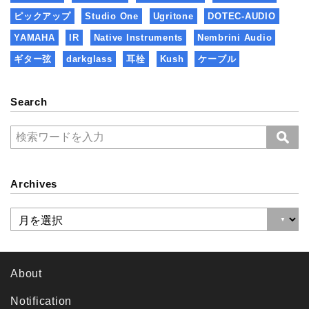
ピックアップ
Studio One
Ugritone
DOTEC-AUDIO
YAMAHA
IR
Native Instruments
Nembrini Audio
ギター弦
darkglass
耳栓
Kush
ケーブル
Search
Archives
About
Notification