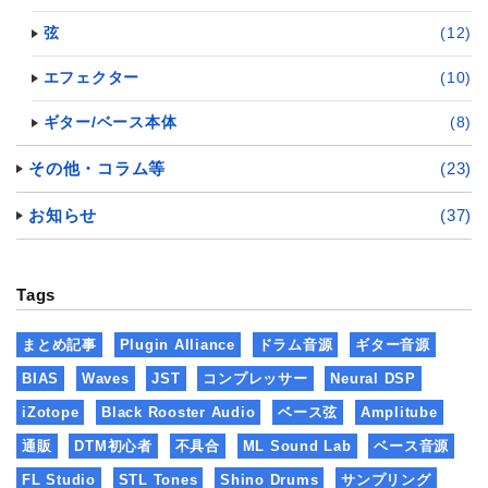
弦
(12)
エフェクター
(10)
ギター/ベース本体
(8)
その他・コラム等
(23)
お知らせ
(37)
Tags
まとめ記事
Plugin Alliance
ドラム音源
ギター音源
BIAS
Waves
JST
コンプレッサー
Neural DSP
iZotope
Black Rooster Audio
ベース弦
Amplitube
通販
DTM初心者
不具合
ML Sound Lab
ベース音源
FL Studio
STL Tones
Shino Drums
サンプリング