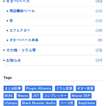
ギター/ベース
(42)
周辺機材/ツール
(12)
弦
(12)
エフェクター
(10)
ギター/ベース本体
(8)
その他・コラム等
(23)
お知らせ
(37)
Tags
まとめ記事
Plugin Alliance
ドラム音源
ギター音源
BIAS
Waves
JST
コンプレッサー
Neural DSP
iZotope
Black Rooster Audio
ベース弦
Amplitube