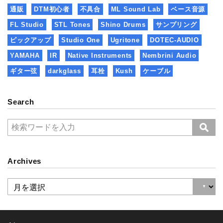
通販
DTM初心者
不具合
ML Sound Lab
ベース音源
FL Studio
STL Tones
Shino Drums
サンプリング
ピックアップ
Studio One
Ugritone
DOTEC-AUDIO
YAMAHA
IR
Native Instruments
Nembrini Audio
ギター弦
darkglass
耳栓
Kush
ケーブル
Search
Archives