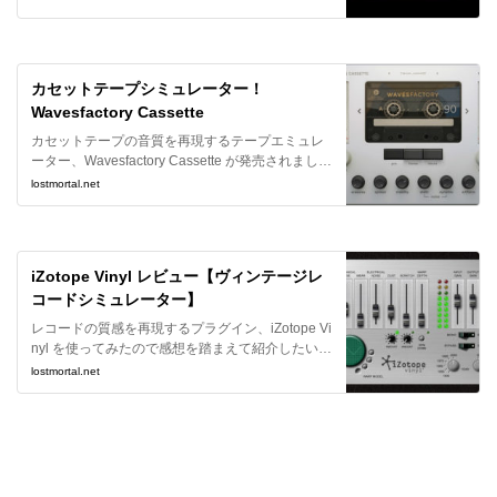
ーさせていただきます。
カセットテープシミュレーター！
Wavesfactory Cassette
カセットテープの音質を再現するテープエミュレ
ーター、Wavesfactory Cassette が発売されまし
た。丁度カセットテープが気になっていたタイミ
lostmortal.net
ングだったので早速購入しまして、今回はこれを
レビューしたいと思います。
iZotope Vinyl レビュー【ヴィンテージレ
コードシミュレーター】
レコードの質感を再現するプラグイン、iZotope Vi
nyl を使ってみたので感想を踏まえて紹介したいと
思います。オールドな質感というのは良いもので
lostmortal.net
すね。