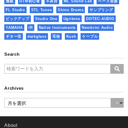
通販
DTM初心者
不具合
ML Sound Lab
ベース音源
FL Studio
STL Tones
Shino Drums
サンプリング
ピックアップ
Studio One
Ugritone
DOTEC-AUDIO
YAMAHA
IR
Native Instruments
Nembrini Audio
ギター弦
darkglass
耳栓
Kush
ケーブル
Search
Archives
About