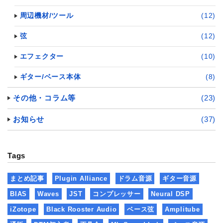
周辺機材/ツール
(12)
弦
(12)
エフェクター
(10)
ギター/ベース本体
(8)
その他・コラム等
(23)
お知らせ
(37)
Tags
まとめ記事
Plugin Alliance
ドラム音源
ギター音源
BIAS
Waves
JST
コンプレッサー
Neural DSP
iZotope
Black Rooster Audio
ベース弦
Amplitube