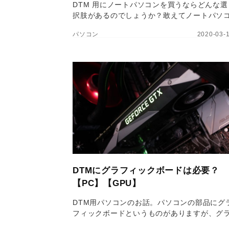
DTM 用にノートパソコンを買うならどんな選
択肢があるのでしょうか？敢えてノートパソ
ンを選ぶメリットと合わせて、おすすめの機
パソコン
2020-03-
を紹介してきたいと思います。
DTMにグラフィックボードは必要？
【PC】【GPU】
DTM用パソコンのお話。パソコンの部品にグ
フィックボードというものがありますが、グ
フィックということで音楽とは一見無縁に感