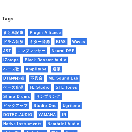
Tags
まとめ記事
Plugin Alliance
ドラム音源
ギター音源
BIAS
Waves
JST
コンプレッサー
Neural DSP
iZotope
Black Rooster Audio
ベース弦
Amplitube
通販
DTM初心者
不具合
ML Sound Lab
ベース音源
FL Studio
STL Tones
Shino Drums
サンプリング
ピックアップ
Studio One
Ugritone
DOTEC-AUDIO
YAMAHA
IR
Native Instruments
Nembrini Audio