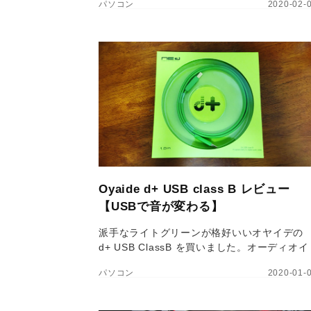
パソコン
2020-02-
ます。しかし実際は装備しておいたほうが良
ので、今回はその辺りを詳しく解説します。
Oyaide d+ USB class B レビュー
【USBで音が変わる】
派手なライトグリーンが格好いいオヤイデの
d+ USB ClassB を買いました。オーディオイ
ンターフェースを新調したついでにUSBケー
パソコン
2020-01-
ルも替えた形ですが、機材付属の USB ケーブ
ルと結構違ってびっくりです。