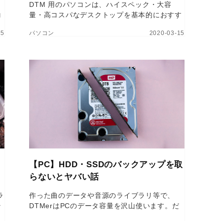
DTM 用のパソコンは、ハイスペック・大容
コ
量・高コスパなデスクトップを基本的におすす
種
めします。その詳しい理由と、具体的なおすす
15
パソコン
2020-03-15
めの機種を紹介していきたいと思います。
【PC】HDD・SSDのバックアップを取
らないとヤバい話
ラ
作った曲のデータや音源のライブラリ等で、
ラ
DTMerはPCのデータ容量を沢山使います。だ
じ
からこそ、大切なデータを守るためにバックア