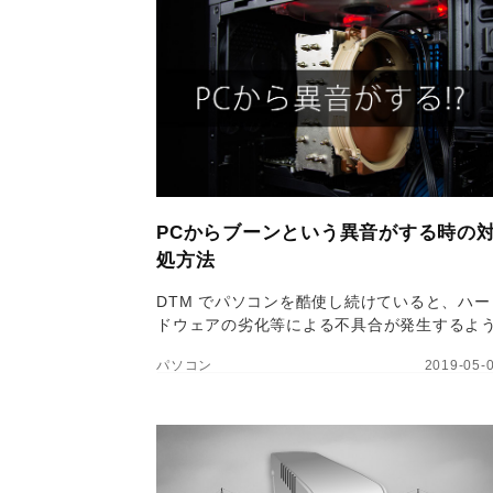
PCからブーンという異音がする時の
処方法
DTM でパソコンを酷使し続けていると、ハー
ドウェアの劣化等による不具合が発生するよ
になります。今回は、デスクトップパソコン
パソコン
2019-05-
立ち上げたらいつもとは違う「ブーン」「ブ
ー」という異音がする場合の対処方法につい
紹介します。