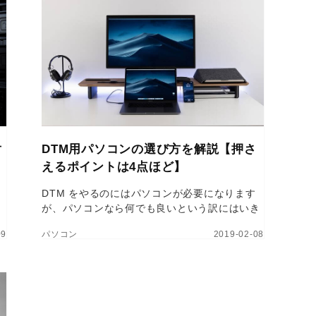
対
DTM用パソコンの選び方を解説【押さ
えるポイントは4点ほど】
DTM をやるのにはパソコンが必要になります
う
が、パソコンなら何でも良いという訳にはいき
を
ません。適したものを選ばないと後で困ること
09
パソコン
2019-02-08
ォ
になります。ではどういうパソコンが必要でど
て
ういう基準で選べば良いのか、私の経験を踏ま
えてまとめました。