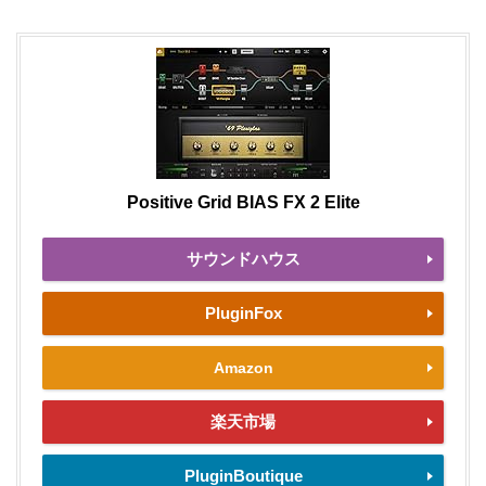
Positive Grid BIAS FX 2 Elite
サウンドハウス
PluginFox
Amazon
楽天市場
PluginBoutique