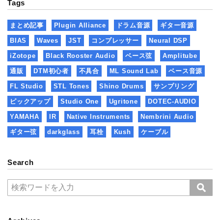
Tags
まとめ記事
Plugin Alliance
ドラム音源
ギター音源
BIAS
Waves
JST
コンプレッサー
Neural DSP
iZotope
Black Rooster Audio
ベース弦
Amplitube
通販
DTM初心者
不具合
ML Sound Lab
ベース音源
FL Studio
STL Tones
Shino Drums
サンプリング
ピックアップ
Studio One
Ugritone
DOTEC-AUDIO
YAMAHA
IR
Native Instruments
Nembrini Audio
ギター弦
darkglass
耳栓
Kush
ケーブル
Search