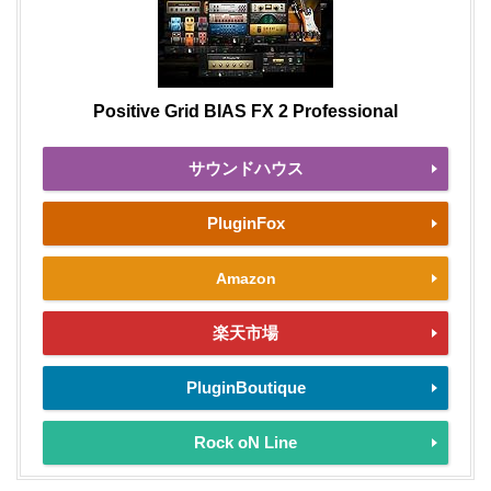
Positive Grid BIAS FX 2 Professional
サウンドハウス
PluginFox
Amazon
楽天市場
PluginBoutique
Rock oN Line