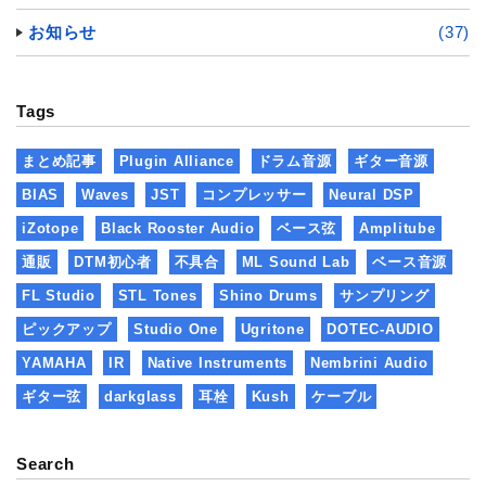
お知らせ
(37)
Tags
まとめ記事
Plugin Alliance
ドラム音源
ギター音源
BIAS
Waves
JST
コンプレッサー
Neural DSP
iZotope
Black Rooster Audio
ベース弦
Amplitube
通販
DTM初心者
不具合
ML Sound Lab
ベース音源
FL Studio
STL Tones
Shino Drums
サンプリング
ピックアップ
Studio One
Ugritone
DOTEC-AUDIO
YAMAHA
IR
Native Instruments
Nembrini Audio
ギター弦
darkglass
耳栓
Kush
ケーブル
Search