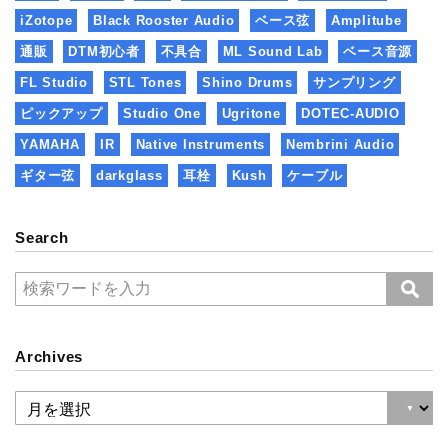
iZotope
Black Rooster Audio
ベース弦
Amplitube
通販
DTM初心者
不具合
ML Sound Lab
ベース音源
FL Studio
STL Tones
Shino Drums
サンプリング
ピックアップ
Studio One
Ugritone
DOTEC-AUDIO
YAMAHA
IR
Native Instruments
Nembrini Audio
ギター弦
darkglass
耳栓
Kush
ケーブル
Search
Archives