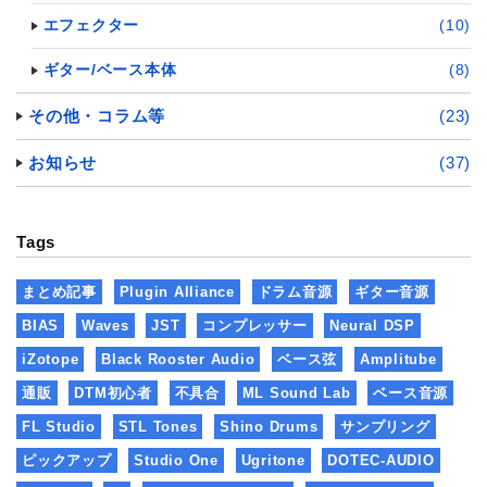
エフェクター
(10)
ギター/ベース本体
(8)
その他・コラム等
(23)
お知らせ
(37)
Tags
まとめ記事
Plugin Alliance
ドラム音源
ギター音源
BIAS
Waves
JST
コンプレッサー
Neural DSP
iZotope
Black Rooster Audio
ベース弦
Amplitube
通販
DTM初心者
不具合
ML Sound Lab
ベース音源
FL Studio
STL Tones
Shino Drums
サンプリング
ピックアップ
Studio One
Ugritone
DOTEC-AUDIO