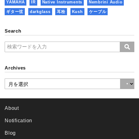
YAMAHA
IR
Native Instruments
Nembrini Audio
ギター弦
darkglass
耳栓
Kush
ケーブル
Search
Archives
About
Notification
Blog