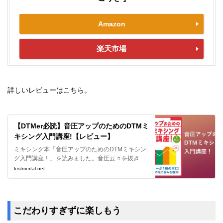
Amazon
楽天市場
詳しいレビューはこちら。
【DTMer必読】音圧アップのためのDTMミ
キシング入門講座!【レビュー】
ミキシング本「音圧アップのためのDTMミキシン
グ入門講座！」を読みました。音圧云々を抜きに
してもミキシングの教科書的として使える素晴ら
lostmortal.net
しい本でした。
こだわりすぎずに楽しもう