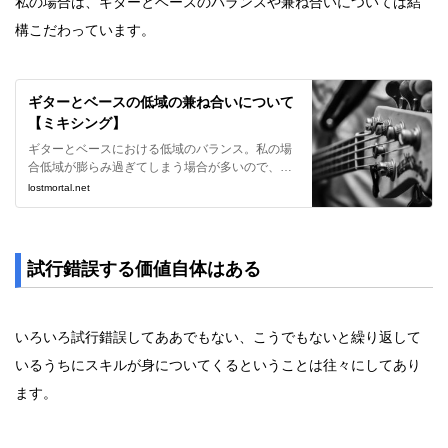
私の場合は、ギターとベースのバランスや兼ね合いについては結
構こだわっています。
ギターとベースの低域の兼ね合いについて
【ミキシング】
ギターとベースにおける低域のバランス。私の場
合低域が膨らみ過ぎてしまう場合が多いので、極
力迫力を損なわずにスッキリさせる方法を考察し
lostmortal.net
ます。
試行錯誤する価値自体はある
いろいろ試行錯誤してああでもない、こうでもないと繰り返して
いるうちにスキルが身についてくるということは往々にしてあり
ます。