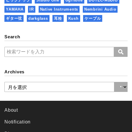
ピックアップ
Studio One
Ugritone
DOTEC-AUDIO
YAMAHA
IR
Native Instruments
Nembrini Audio
ギター弦
darkglass
耳栓
Kush
ケーブル
Search
Archives
About
Notification