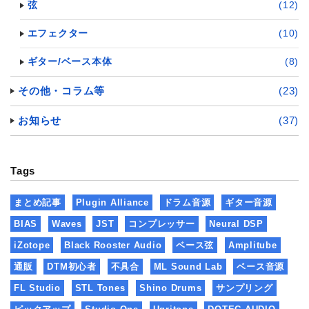
弦
(12)
エフェクター
(10)
ギター/ベース本体
(8)
その他・コラム等
(23)
お知らせ
(37)
Tags
まとめ記事
Plugin Alliance
ドラム音源
ギター音源
BIAS
Waves
JST
コンプレッサー
Neural DSP
iZotope
Black Rooster Audio
ベース弦
Amplitube
通販
DTM初心者
不具合
ML Sound Lab
ベース音源
FL Studio
STL Tones
Shino Drums
サンプリング