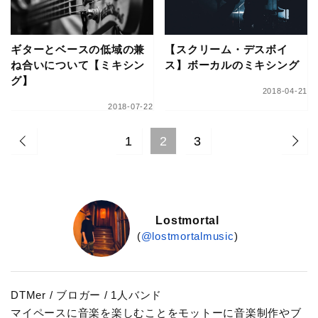
ギターとベースの低域の兼
【スクリーム・デスボイ
ね合いについて【ミキシン
ス】ボーカルのミキシング
グ】
2018-04-21
2018-07-22
1
2
3
Lostmortal
(
@lostmortalmusic
)
DTMer / ブロガー / 1人バンド
マイペースに音楽を楽しむことをモットーに音楽制作やブ