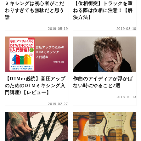
ミキシングは初心者がこだ
【位相衝突】トラックを重
わりすぎても無駄だと思う
ねる際は位相に注意！【解
話
決方法】
2019-05-19
2019-03-10
【DTMer必読】音圧アップ
作曲のアイディアが浮かば
のためのDTMミキシング入
ない時にやること7選
門講座!【レビュー】
2018-10-13
2019-02-27