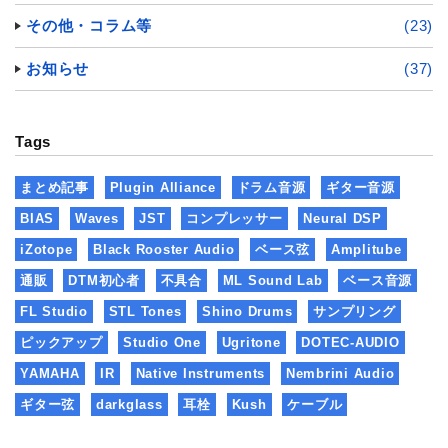
その他・コラム等
(23)
お知らせ
(37)
Tags
まとめ記事
Plugin Alliance
ドラム音源
ギター音源
BIAS
Waves
JST
コンプレッサー
Neural DSP
iZotope
Black Rooster Audio
ベース弦
Amplitube
通販
DTM初心者
不具合
ML Sound Lab
ベース音源
FL Studio
STL Tones
Shino Drums
サンプリング
ピックアップ
Studio One
Ugritone
DOTEC-AUDIO
YAMAHA
IR
Native Instruments
Nembrini Audio
ギター弦
darkglass
耳栓
Kush
ケーブル