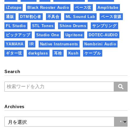
iZotope
Black Rooster Audio
ベース弦
Amplitube
通販
DTM初心者
不具合
ML Sound Lab
ベース音源
FL Studio
STL Tones
Shino Drums
サンプリング
ピックアップ
Studio One
Ugritone
DOTEC-AUDIO
YAMAHA
IR
Native Instruments
Nembrini Audio
ギター弦
darkglass
耳栓
Kush
ケーブル
Search
Archives