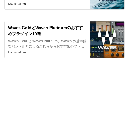
な買っておくべきレベルですが、数多くあるバン
lostmortal.net
ドルの中からどれを選べばよいのでしょうか。
Waves GoldとWaves Plutinumのおすす
めプラグイン10選
Waves Gold と Waves Plutinum。Waves の基本的
なバンドルと言えるこれらからおすすめのプラグ
インをピックアップしました。現在は安価で買え
lostmortal.net
ますので、DAW 標準のプラグインエフェクトから
一歩踏み出す際に是非参考にしてください。