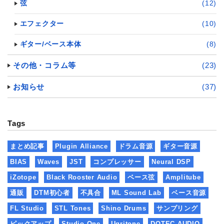
弦
(12)
エフェクター
(10)
ギター/ベース本体
(8)
その他・コラム等
(23)
お知らせ
(37)
Tags
まとめ記事
Plugin Alliance
ドラム音源
ギター音源
BIAS
Waves
JST
コンプレッサー
Neural DSP
iZotope
Black Rooster Audio
ベース弦
Amplitube
通販
DTM初心者
不具合
ML Sound Lab
ベース音源
FL Studio
STL Tones
Shino Drums
サンプリング
ピックアップ
Studio One
Ugritone
DOTEC-AUDIO