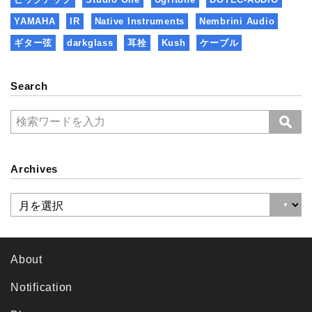
YAMAHA
IR
Native Instruments
Nembrini Audio
ギター弦
darkglass
耳栓
Kush
ケーブル
Search
Archives
About
Notification