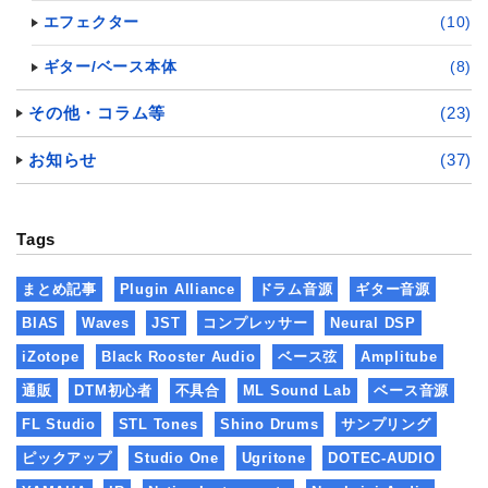
エフェクター
(10)
ギター/ベース本体
(8)
その他・コラム等
(23)
お知らせ
(37)
Tags
まとめ記事
Plugin Alliance
ドラム音源
ギター音源
BIAS
Waves
JST
コンプレッサー
Neural DSP
iZotope
Black Rooster Audio
ベース弦
Amplitube
通販
DTM初心者
不具合
ML Sound Lab
ベース音源
FL Studio
STL Tones
Shino Drums
サンプリング
ピックアップ
Studio One
Ugritone
DOTEC-AUDIO