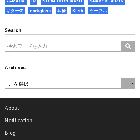
YAMAHA
IR
Native Instruments
Nembrini Audio
ギター弦
darkglass
耳栓
Kush
ケーブル
Search
Archives
About
Notification
Blog