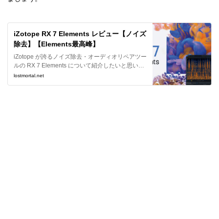
iZotope RX 7 Elements レビュー【ノイズ
除去】【Elements最高峰】
iZotope が誇るノイズ除去・オーディオリペアツー
ルの RX 7 Elements について紹介したいと思いま
す。Elements だからと思って侮ることなかれ。こ
lostmortal.net
いつは優秀ですよ。