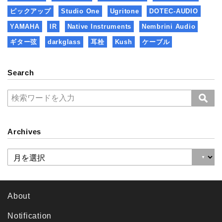
ピックアップ
Studio One
Ugritone
DOTEC-AUDIO
YAMAHA
IR
Native Instruments
Nembrini Audio
ギター弦
darkglass
耳栓
Kush
ケーブル
Search
Archives
About
Notification