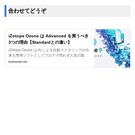
合わせてどうぞ
iZotope Ozone は Advanced を買うべき
3つの理由【Standardとの違い】
iZotope Ozone は AI による自動マスタリングが出
来る専用ソフトとしてプロアマ問わず人気の製品
です。私は Ozone を買うなら自動機能以外にも利
lostmortal.net
点が沢山ある Advanced 版をオススメしているの
ですが、今回はその理由と Standard との違いをレ
ビューさせて頂きます。