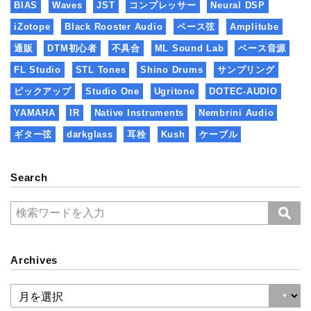
BIAS
Waves
JST
コンプレッサー
Neural DSP
iZotope
Black Rooster Audio
ベース弦
Amplitube
通販
DTM初心者
不具合
ML Sound Lab
ベース音源
FL Studio
STL Tones
Shino Drums
サンプリング
ピックアップ
Studio One
Ugritone
DOTEC-AUDIO
YAMAHA
IR
Native Instruments
Nembrini Audio
ギター弦
darkglass
耳栓
Kush
ケーブル
Search
Archives