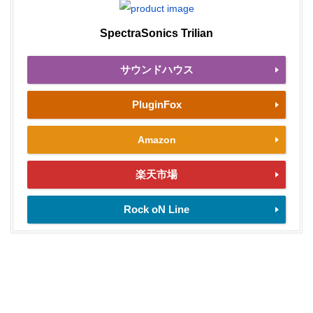
SpectraSonics Trilian
サウンドハウス
PluginFox
Amazon
楽天市場
Rock oN Line