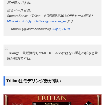
感が魅力ですね。
総合ベース音源、
SpectraSonics「Trilian」が期間限定30％OFFセール開催！
https://t.co/oZQymOvRvx
@universe_ex
より
— tomoki (@lostmortalmusic)
July 8, 2019
Trilianは、最近流行りのMODO BASSにはない重心の低さと量
感が魅力ですね。
Trilianはモデリング数が凄い