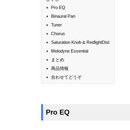
Pro EQ
Binaural Pan
Tuner
Chorus
Saturation Knob & RedlightDist
Melodyne Essential
まとめ
商品情報
合わせてどうぞ
Pro EQ