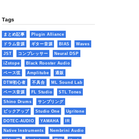
Tags
まとめ記事
Plugin Alliance
ドラム音源
ギター音源
BIAS
Waves
JST
コンプレッサー
Neural DSP
iZotope
Black Rooster Audio
ベース弦
Amplitube
通販
DTM初心者
不具合
ML Sound Lab
ベース音源
FL Studio
STL Tones
Shino Drums
サンプリング
ピックアップ
Studio One
Ugritone
DOTEC-AUDIO
YAMAHA
IR
Native Instruments
Nembrini Audio