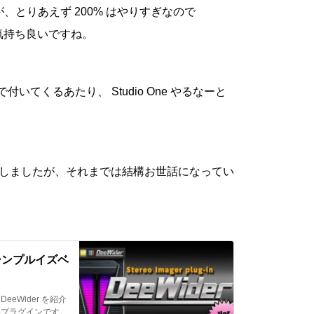
が、とりあえず 200% はやりすぎなので
と気持ち良いですね。
いてくるあたり、 Studio One やるなーと
に交代しましたが、それまでは結構お世話になってい
ー【シンプルイズベ
eeWider を紹介
高いプラグインです。