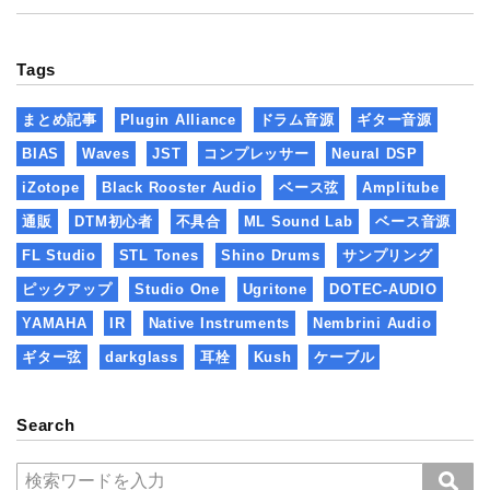
Tags
まとめ記事
Plugin Alliance
ドラム音源
ギター音源
BIAS
Waves
JST
コンプレッサー
Neural DSP
iZotope
Black Rooster Audio
ベース弦
Amplitube
通販
DTM初心者
不具合
ML Sound Lab
ベース音源
FL Studio
STL Tones
Shino Drums
サンプリング
ピックアップ
Studio One
Ugritone
DOTEC-AUDIO
YAMAHA
IR
Native Instruments
Nembrini Audio
ギター弦
darkglass
耳栓
Kush
ケーブル
Search