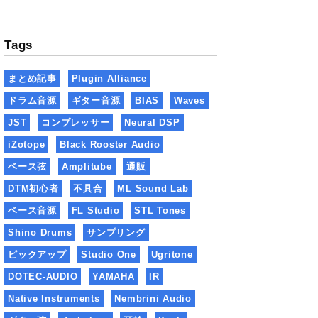
Tags
まとめ記事
Plugin Alliance
ドラム音源
ギター音源
BIAS
Waves
JST
コンプレッサー
Neural DSP
iZotope
Black Rooster Audio
ベース弦
Amplitube
通販
DTM初心者
不具合
ML Sound Lab
ベース音源
FL Studio
STL Tones
Shino Drums
サンプリング
ピックアップ
Studio One
Ugritone
DOTEC-AUDIO
YAMAHA
IR
Native Instruments
Nembrini Audio