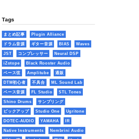
Tags
まとめ記事
Plugin Alliance
ドラム音源
ギター音源
BIAS
Waves
JST
コンプレッサー
Neural DSP
iZotope
Black Rooster Audio
ベース弦
Amplitube
通販
DTM初心者
不具合
ML Sound Lab
ベース音源
FL Studio
STL Tones
Shino Drums
サンプリング
ピックアップ
Studio One
Ugritone
DOTEC-AUDIO
YAMAHA
IR
Native Instruments
Nembrini Audio