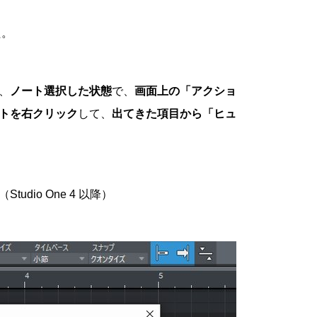
た。
、
ノート選択した状態
で、
画面上の「アクショ
トを右クリック
して、
出てきた項目から「ヒュ
dio One 4 以降）