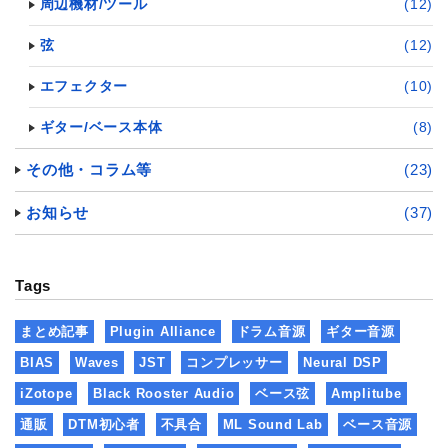
周辺機材/ツール
(12)
弦
(12)
エフェクター
(10)
ギター/ベース本体
(8)
その他・コラム等
(23)
お知らせ
(37)
Tags
まとめ記事
Plugin Alliance
ドラム音源
ギター音源
BIAS
Waves
JST
コンプレッサー
Neural DSP
iZotope
Black Rooster Audio
ベース弦
Amplitube
通販
DTM初心者
不具合
ML Sound Lab
ベース音源