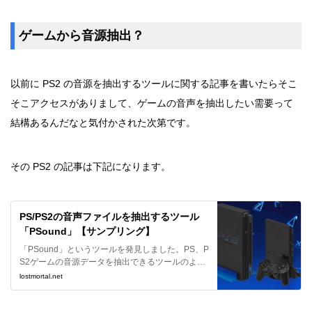
ゲームから音源抽出？
以前に PS2 の音源を抽出するツールに関する記事を書いたらそこ
そこアクセスがありまして、ゲームの音声を抽出したい需要って
結構あるんだなと気付かされた次第です。
その PS2 の記事は下記になります。
PS/PS2の音声ファイルを抽出するツール
「PSound」【サンプリング】
「PSound」というツールを発見しました。PS、P
S2ゲームの音源データを抽出できるツールのよう
で、ゲームからサンプリングを行う際に便利そう
lostmortal.net
なので、紹介させて頂きます。