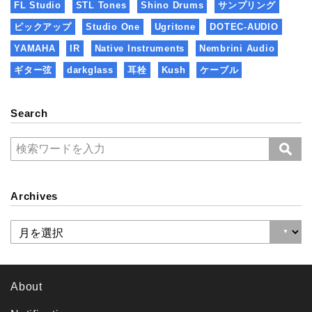
FL Studio
STL Tones
Shino Drums
サンプリング
ピックアップ
Studio One
Ugritone
DOTEC-AUDIO
YAMAHA
IR
Native Instruments
Nembrini Audio
ギター弦
darkglass
耳栓
Kush
ケーブル
Search
Archives
About