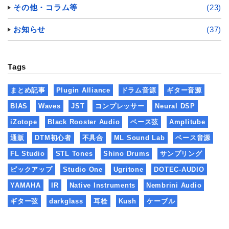
その他・コラム等
(23)
お知らせ
(37)
Tags
まとめ記事
Plugin Alliance
ドラム音源
ギター音源
BIAS
Waves
JST
コンプレッサー
Neural DSP
iZotope
Black Rooster Audio
ベース弦
Amplitube
通販
DTM初心者
不具合
ML Sound Lab
ベース音源
FL Studio
STL Tones
Shino Drums
サンプリング
ピックアップ
Studio One
Ugritone
DOTEC-AUDIO
YAMAHA
IR
Native Instruments
Nembrini Audio
ギター弦
darkglass
耳栓
Kush
ケーブル