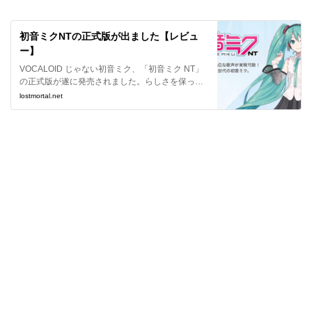
初音ミクNTの正式版が出ました【レビュ
ー】
VOCALOID じゃない初音ミク、「初音ミク NT」
の正式版が遂に発売されました。らしさを保った
ままより自然になった初音ミクをようやく自分の
lostmortal.net
楽曲に使用することが出来ますね。