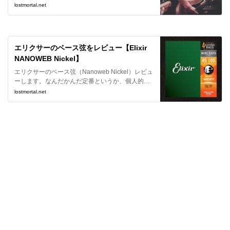
サステインがなくなるので、それは避けたいで
lostmortal.net
す。ということで弦の選び方について紹介しま
す。
エリクサーのベース弦をレビュー【Elixir
NANOWEB Nickel】
エリクサーのベース弦（Nanoweb Nickel）レビュ
ーします。なんだかんだ定番というか、個人的に
も一番よく使っているベース弦になります。
lostmortal.net