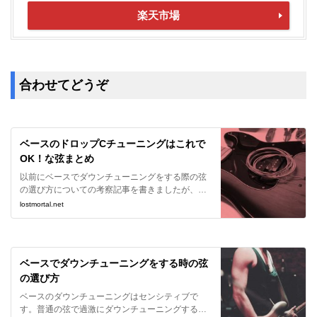
楽天市場
合わせてどうぞ
ベースのドロップCチューニングはこれで
OK！な弦まとめ
以前にベースでダウンチューニングをする際の弦
の選び方についての考察記事を書きましたが、そ
の後の自身の経験を踏まえて、今回はドロップC
lostmortal.net
チューニングに絞って考察、おすすめの弦を紹介
していきたいと思います。
ベースでダウンチューニングをする時の弦
の選び方
ベースのダウンチューニングはセンシティブで
す。普通の弦で過激にダウンチューニングすると