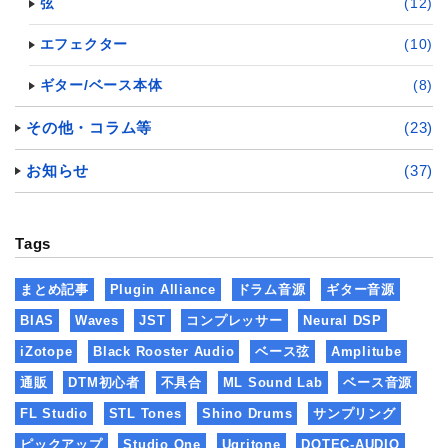
弦
(12)
エフェクター
(10)
ギター/ベース本体
(8)
その他・コラム等
(23)
お知らせ
(37)
Tags
まとめ記事
Plugin Alliance
ドラム音源
ギター音源
BIAS
Waves
JST
コンプレッサー
Neural DSP
iZotope
Black Rooster Audio
ベース弦
Amplitube
通販
DTM初心者
不具合
ML Sound Lab
ベース音源
FL Studio
STL Tones
Shino Drums
サンプリング
ピックアップ
Studio One
Ugritone
DOTEC-AUDIO