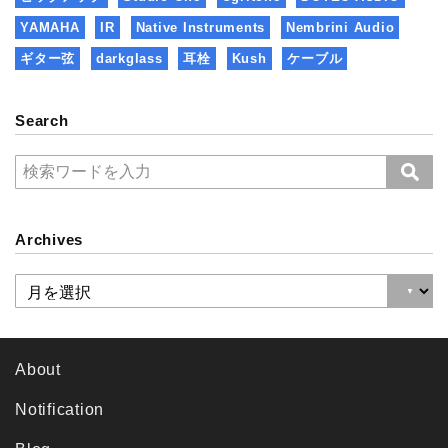
YAMAHA
IR
Native Instruments
Nembrini Audio
ギター弦
darkglass
耳栓
Kush
ケーブル
Search
Archives
About
Notification