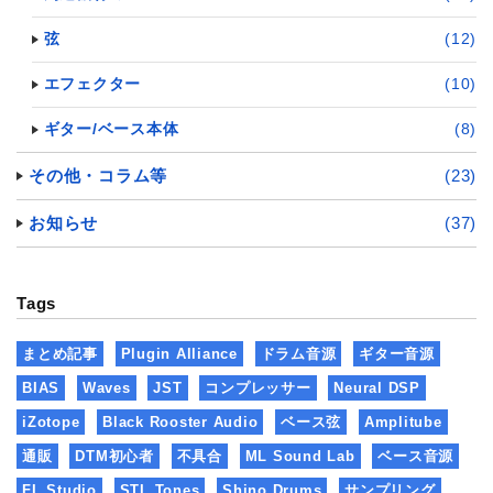
弦
(12)
エフェクター
(10)
ギター/ベース本体
(8)
その他・コラム等
(23)
お知らせ
(37)
Tags
まとめ記事
Plugin Alliance
ドラム音源
ギター音源
BIAS
Waves
JST
コンプレッサー
Neural DSP
iZotope
Black Rooster Audio
ベース弦
Amplitube
通販
DTM初心者
不具合
ML Sound Lab
ベース音源
FL Studio
STL Tones
Shino Drums
サンプリング