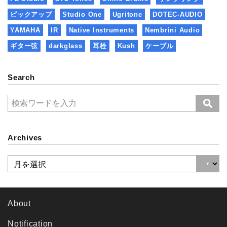
ピックアップ
Studio One
Ugritone
DOTEC-AUDIO
YAMAHA
IR
Native Instruments
Nembrini Audio
ギター弦
darkglass
耳栓
Kush
ケーブル
Search
Archives
About
Notification