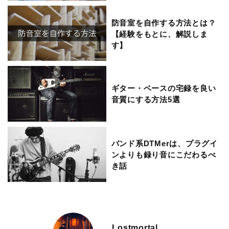
防音室を自作する方法とは？
【経験をもとに、解説しま
す】
ギター・ベースの宅録を良い
音質にする方法5選
バンド系DTMerは、プラグイ
ンよりも録り音にこだわるべ
き話
Lostmortal