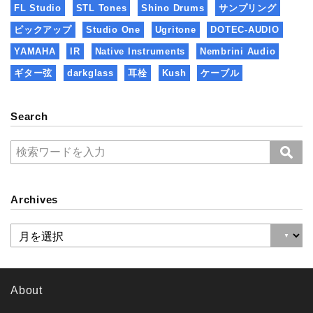
FL Studio
STL Tones
Shino Drums
サンプリング
ピックアップ
Studio One
Ugritone
DOTEC-AUDIO
YAMAHA
IR
Native Instruments
Nembrini Audio
ギター弦
darkglass
耳栓
Kush
ケーブル
Search
Archives
About