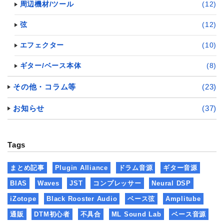
周辺機材/ツール
(12)
弦
(12)
エフェクター
(10)
ギター/ベース本体
(8)
その他・コラム等
(23)
お知らせ
(37)
Tags
まとめ記事
Plugin Alliance
ドラム音源
ギター音源
BIAS
Waves
JST
コンプレッサー
Neural DSP
iZotope
Black Rooster Audio
ベース弦
Amplitube
通販
DTM初心者
不具合
ML Sound Lab
ベース音源