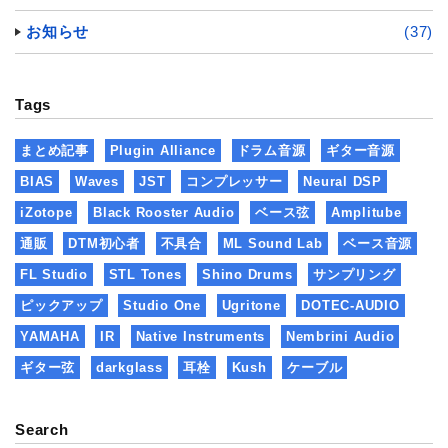
お知らせ
(37)
Tags
まとめ記事
Plugin Alliance
ドラム音源
ギター音源
BIAS
Waves
JST
コンプレッサー
Neural DSP
iZotope
Black Rooster Audio
ベース弦
Amplitube
通販
DTM初心者
不具合
ML Sound Lab
ベース音源
FL Studio
STL Tones
Shino Drums
サンプリング
ピックアップ
Studio One
Ugritone
DOTEC-AUDIO
YAMAHA
IR
Native Instruments
Nembrini Audio
ギター弦
darkglass
耳栓
Kush
ケーブル
Search