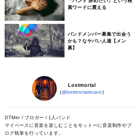
「バンド 辞めたい」という検
索ワードに震える
バンドメンバー募集で出会う
かも？なヤバい人達【メン
募】
Lostmortal
(
@lostmortalmusic
)
DTMer / ブロガー / 1人バンド
マイペースに音楽を楽しむことをモットーに音楽制作やブ
ログ執筆を行っています。