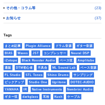
その他・コラム等
(23)
お知らせ
(37)
Tags
まとめ記事
Plugin Alliance
ドラム音源
ギター音源
BIAS
Waves
JST
コンプレッサー
Neural DSP
iZotope
Black Rooster Audio
ベース弦
Amplitube
通販
DTM初心者
不具合
ML Sound Lab
ベース音源
FL Studio
STL Tones
Shino Drums
サンプリング
ピックアップ
Studio One
Ugritone
DOTEC-AUDIO
YAMAHA
IR
Native Instruments
Nembrini Audio
ギター弦
darkglass
耳栓
Kush
ケーブル