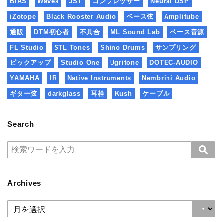
BIAS
Waves
JST
コンプレッサー
Neural DSP
iZotope
Black Rooster Audio
ベース弦
Amplitube
通販
DTM初心者
不具合
ML Sound Lab
ベース音源
FL Studio
STL Tones
Shino Drums
サンプリング
ピックアップ
Studio One
Ugritone
DOTEC-AUDIO
YAMAHA
IR
Native Instruments
Nembrini Audio
ギター弦
darkglass
耳栓
Kush
ケーブル
Search
Archives