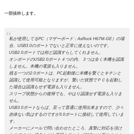
一部抜粋します。
私が使用してるPC（マザーボード：AsRock H67M-GE）の場
合、USB3.0のポートでないと正常に使えないのです。
USB2.0ポートでは殆ど認識すらしてくれません。
オンボードのUSB2.0ポート４つの内、３つは全く本機を認識
しません。本機の電源も入りません。
残る一つの2.0ポートは、PC起動後に本機を繋ぐとキチンと
認識して使用可能となりますが、繋いだ状態でＰＣを起動し
た場合は認識もせず電源も入りません。
スリープ状態からの復帰でも、やはり認識せず電源も入りま
せん。
USB3.0ポートならば、至って普通に使用出来ますので、少々
勿体ない気はするのですが3.0ポートに接続して使用していま
す。
メーカーにメールで問い合わせたところ、真摯に対応を頂け