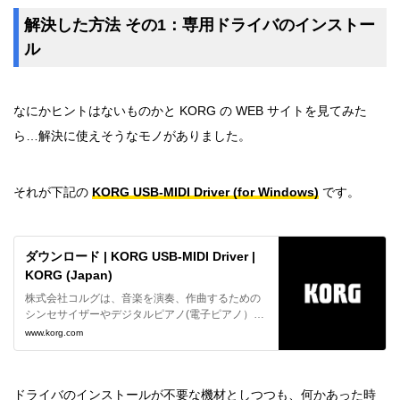
解決した方法 その1：専用ドライバのインストー
ル
なにかヒントはないものかと KORG の WEB サイトを見てみた
ら…解決に使えそうなモノがありました。
それが下記の
KORG USB-MIDI Driver (for Windows)
です。
ダウンロード | KORG USB-MIDI Driver |
KORG (Japan)
株式会社コルグは、音楽を演奏、作曲するための
シンセサイザーやデジタルピアノ(電子ピアノ）、
DJ機器、デジタル・レコーダー、エフェクター、
www.korg.com
チューナーまでさまざまな電子楽器を製造、販売
しています。
ドライバのインストールが不要な機材としつつも、何かあった時