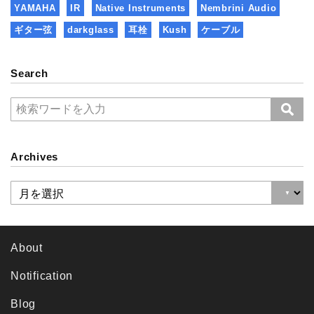
YAMAHA
IR
Native Instruments
Nembrini Audio
ギター弦
darkglass
耳栓
Kush
ケーブル
Search
Archives
About
Notification
Blog