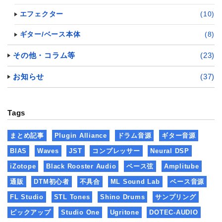
エフェクター
(10)
ギター/ベース本体
(8)
その他・コラム等
(23)
お知らせ
(37)
Tags
まとめ記事
Plugin Alliance
ドラム音源
ギター音源
BIAS
Waves
JST
コンプレッサー
Neural DSP
iZotope
Black Rooster Audio
ベース弦
Amplitube
通販
DTM初心者
不具合
ML Sound Lab
ベース音源
FL Studio
STL Tones
Shino Drums
サンプリング
ピックアップ
Studio One
Ugritone
DOTEC-AUDIO