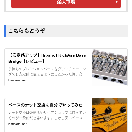
楽天市場
こちらもどうぞ
【安定感アップ】Hipshot KickAss Bass
Bridge【レビュー】
手持ちのプレシジョンベースをダウンチューニン
グでも安定的に使えるようにしたかった為、交換
用ブリッジであるHipshot KickAss Bass Bridgeを
lostmortal.net
導入してみました。
ベースのナット交換を自分でやってみた
ナット交換は楽器店やリペアショップに持ってい
くのが一般的だと思います。しかし安いベースの
修理にコストを掛けるのも微妙に感じたのと、自
lostmortal.net
分でも経験値が欲しかったので、DIYでナット交換