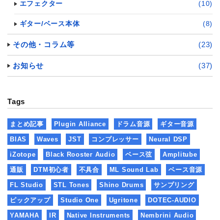
エフェクター
(10)
ギター/ベース本体
(8)
その他・コラム等
(23)
お知らせ
(37)
Tags
まとめ記事
Plugin Alliance
ドラム音源
ギター音源
BIAS
Waves
JST
コンプレッサー
Neural DSP
iZotope
Black Rooster Audio
ベース弦
Amplitube
通販
DTM初心者
不具合
ML Sound Lab
ベース音源
FL Studio
STL Tones
Shino Drums
サンプリング
ピックアップ
Studio One
Ugritone
DOTEC-AUDIO
YAMAHA
IR
Native Instruments
Nembrini Audio