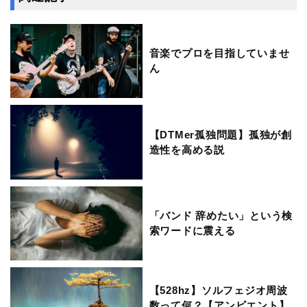
音楽でプロを目指していませ
ん
【DTMer孤独問題】孤独が創
造性を高める説
「バンド 辞めたい」という検
索ワードに震える
【528hz】ソルフェジオ周波
数って何？【アンビエント】