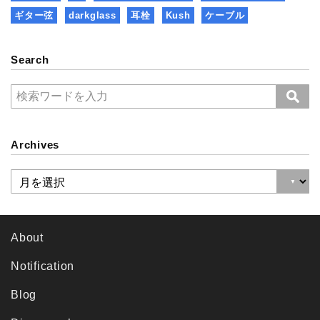
ギター弦
darkglass
耳栓
Kush
ケーブル
Search
Archives
About
Notification
Blog