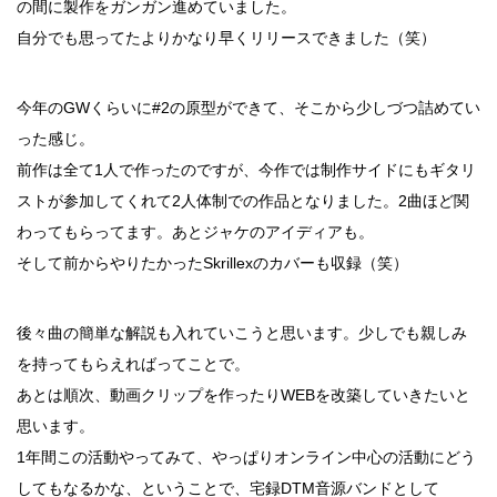
の間に製作をガンガン進めていました。
自分でも思ってたよりかなり早くリリースできました（笑）
今年のGWくらいに#2の原型ができて、そこから少しづつ詰めてい
った感じ。
前作は全て1人で作ったのですが、今作では制作サイドにもギタリ
ストが参加してくれて2人体制での作品となりました。2曲ほど関
わってもらってます。あとジャケのアイディアも。
そして前からやりたかったSkrillexのカバーも収録（笑）
後々曲の簡単な解説も入れていこうと思います。少しでも親しみ
を持ってもらえればってことで。
あとは順次、動画クリップを作ったりWEBを改築していきたいと
思います。
1年間この活動やってみて、やっぱりオンライン中心の活動にどう
してもなるかな、ということで、宅録DTM音源バンドとして