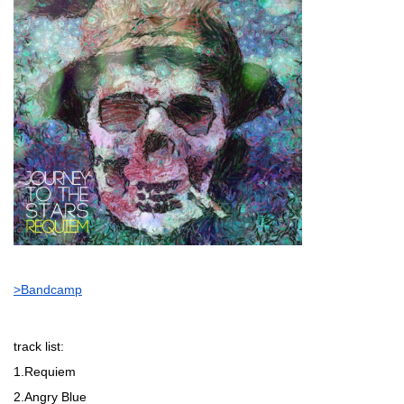
>Bandcamp
track list:
1.Requiem
2.Angry Blue