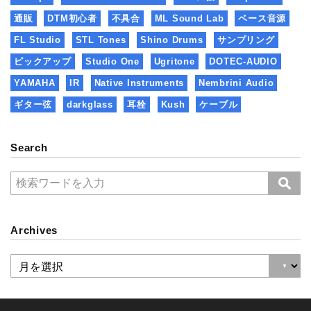
通販
DTM初心者
不具合
ML Sound Lab
ベース音源
FL Studio
STL Tones
Shino Drums
サンプリング
ピックアップ
Studio One
Ugritone
DOTEC-AUDIO
YAMAHA
IR
Native Instruments
Nembrini Audio
ギター弦
darkglass
耳栓
Kush
ケーブル
Search
Archives