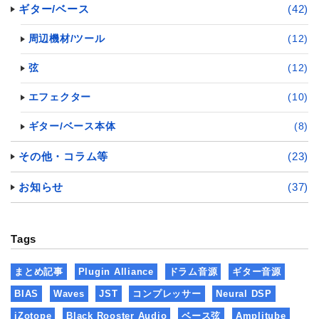
ギター/ベース
(42)
周辺機材/ツール
(12)
弦
(12)
エフェクター
(10)
ギター/ベース本体
(8)
その他・コラム等
(23)
お知らせ
(37)
Tags
まとめ記事
Plugin Alliance
ドラム音源
ギター音源
BIAS
Waves
JST
コンプレッサー
Neural DSP
iZotope
Black Rooster Audio
ベース弦
Amplitube