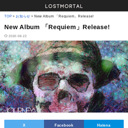
TOP
お知らせ
New Album 「Requiem」Release!
New Album 「Requiem」Release!
2020-06-22
X
Facebook
Hatena