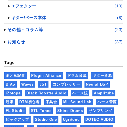
エフェクター
(10)
ギター/ベース本体
(8)
その他・コラム等
(23)
お知らせ
(37)
Tags
まとめ記事
Plugin Alliance
ドラム音源
ギター音源
BIAS
Waves
JST
コンプレッサー
Neural DSP
iZotope
Black Rooster Audio
ベース弦
Amplitube
通販
DTM初心者
不具合
ML Sound Lab
ベース音源
FL Studio
STL Tones
Shino Drums
サンプリング
ピックアップ
Studio One
Ugritone
DOTEC-AUDIO