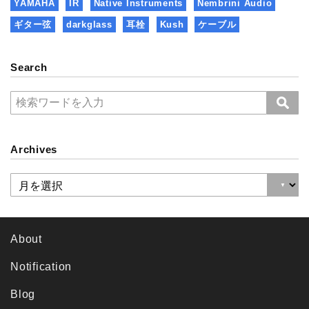
YAMAHA
IR
Native Instruments
Nembrini Audio
ギター弦
darkglass
耳栓
Kush
ケーブル
Search
Archives
About
Notification
Blog