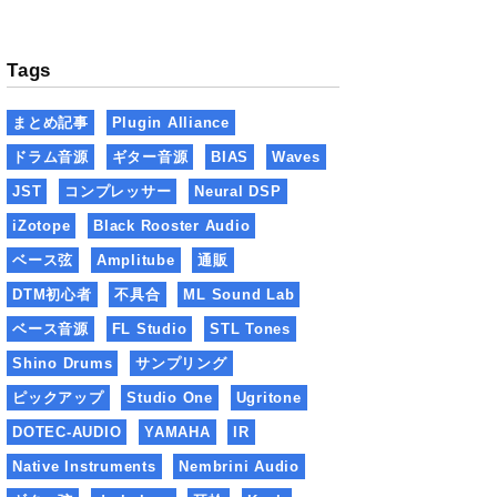
Tags
まとめ記事
Plugin Alliance
ドラム音源
ギター音源
BIAS
Waves
JST
コンプレッサー
Neural DSP
iZotope
Black Rooster Audio
ベース弦
Amplitube
通販
DTM初心者
不具合
ML Sound Lab
ベース音源
FL Studio
STL Tones
Shino Drums
サンプリング
ピックアップ
Studio One
Ugritone
DOTEC-AUDIO
YAMAHA
IR
Native Instruments
Nembrini Audio