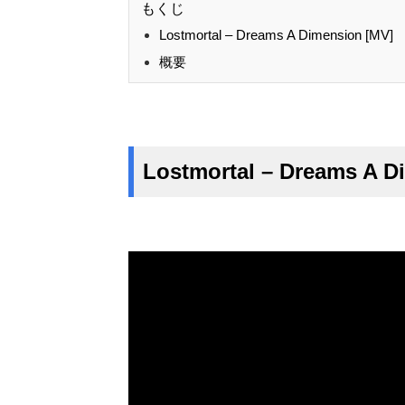
もくじ
Lostmortal – Dreams A Dimension [MV]
概要
Lostmortal – Dreams A D